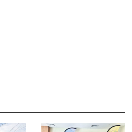
Sitio
web: