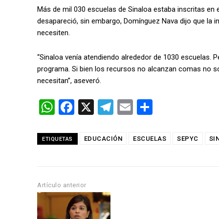
Más de mil 030 escuelas de Sinaloa estaba inscritas en
desapareció, sin embargo, Domínguez Nava dijo que la i
necesiten.
“Sinaloa venía atendiendo alrededor de 1030 escuelas. P
programa. Si bien los recursos no alcanzan comas no so
necesitan”, aseveró.
W
F
X
T
E
C
h
a
el
m
o
at
ce
e
ail
m
EDUCACIÓN
ESCUELAS
SEPYC
SI
ETIQUETAS
s
b
gr
p
A
o
a
ar
p
o
m
tir
Artículo anterior
p
k