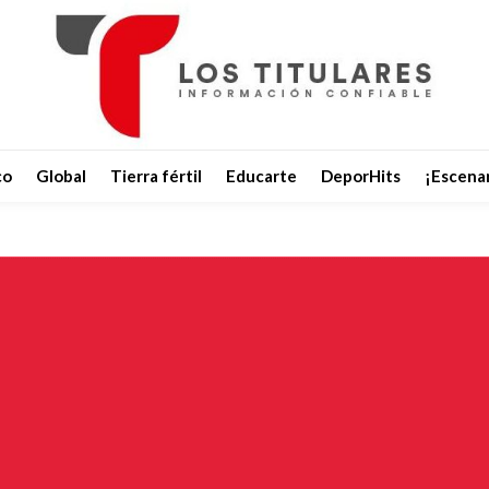
co
Global
Tierra fértil
Educarte
DeporHits
¡Escenar