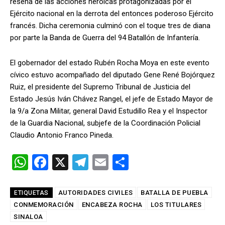
reseña de las acciones heroicas protagonizadas por el
Ejército nacional en la derrota del entonces poderoso Ejército
francés. Dicha ceremonia culminó con el toque tres de diana
por parte la Banda de Guerra del 94 Batallón de Infantería.
El gobernador del estado Rubén Rocha Moya en este evento
cívico estuvo acompañado del diputado Gene René Bojórquez
Ruiz, el presidente del Supremo Tribunal de Justicia del
Estado Jesús Iván Chávez Rangel, el jefe de Estado Mayor de
la 9/a Zona Militar, general David Estudillo Rea y el Inspector
de la Guardia Nacional, subjefe de la Coordinación Policial
Claudio Antonio Franco Pineda.
W
F
X
T
E
C
h
a
el
m
o
at
ce
e
ail
m
AUTORIDADES CIVILES
BATALLA DE PUEBLA
ETIQUETAS
CONMEMORACIÓN
s
b
ENCABEZA ROCHA
gr
p
LOS TITULARES
SINALOA