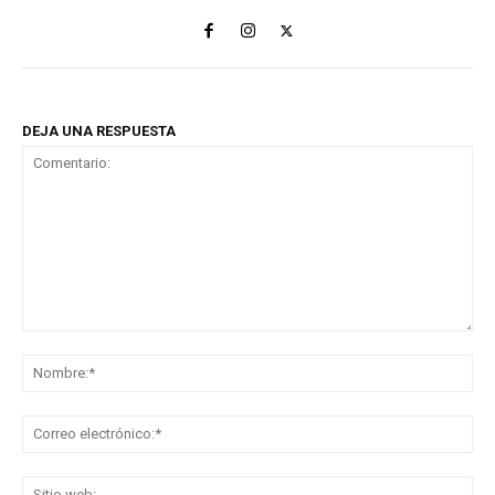
DEJA UNA RESPUESTA
Comentario:
No
Co
ele
Sit