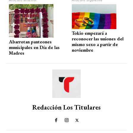
Artículo anterior
Artículo siguiente
p
o
m
tir
p
k
Tokio empezará a
reconocer las uniones del
Abarrotan panteones
mismo sexo a partir de
municipales en Día de las
noviembre
Madres
Redacción Los Titulares