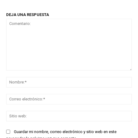
DEJA UNA RESPUESTA
Comentario:
No
Co
ele
Sit
we
Guardar mi nombre, correo electrónico y sitio web en este