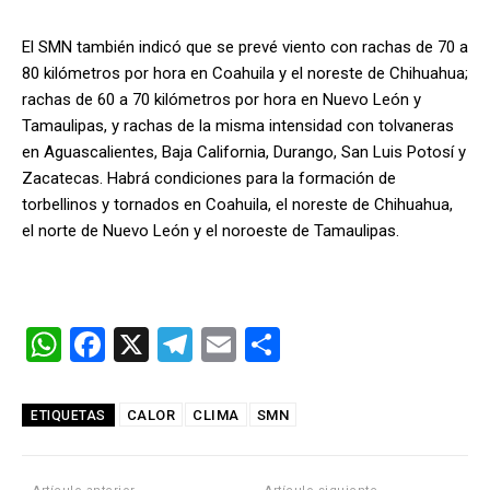
El SMN también indicó que se prevé viento con rachas de 70 a
80 kilómetros por hora en Coahuila y el noreste de Chihuahua;
rachas de 60 a 70 kilómetros por hora en Nuevo León y
Tamaulipas, y rachas de la misma intensidad con tolvaneras
en Aguascalientes, Baja California, Durango, San Luis Potosí y
Zacatecas. Habrá condiciones para la formación de
torbellinos y tornados en Coahuila, el noreste de Chihuahua,
el norte de Nuevo León y el noroeste de Tamaulipas.
W
F
X
T
E
C
h
a
el
m
o
at
ce
e
ail
m
CALOR
CLIMA
SMN
ETIQUETAS
s
b
gr
p
A
o
a
ar