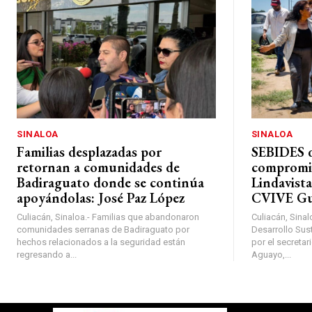
SINALOA
SINALOA
Familias desplazadas por
SEBIDES d
retornan a comunidades de
compromis
Badiraguato donde se continúa
Lindavist
apoyándolas: José Paz López
CVIVE Gu
Culiacán, Sinaloa.- Familias que abandonaron
Culiacán, Sinal
comunidades serranas de Badiraguato por
Desarrollo Sus
hechos relacionados a la seguridad están
por el secretar
regresando a...
Aguayo,...