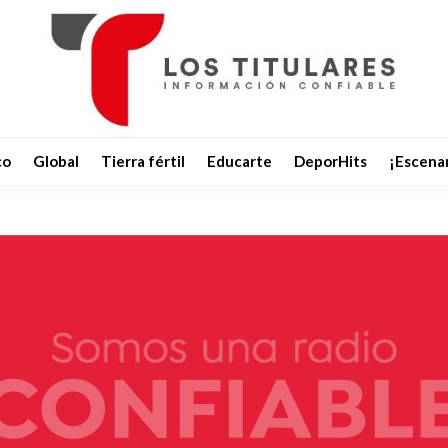
co
Global
Tierra fértil
Educarte
DeporHits
¡Escenar