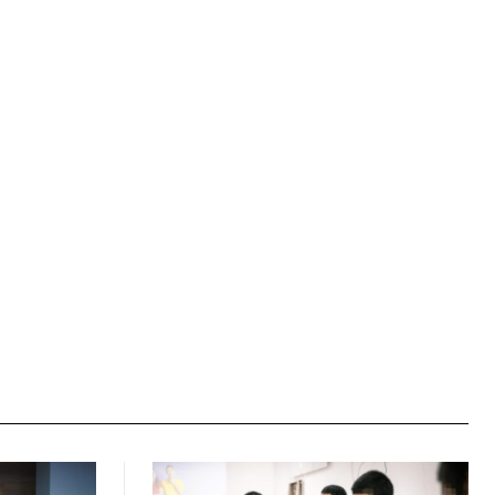
Sitio
web: