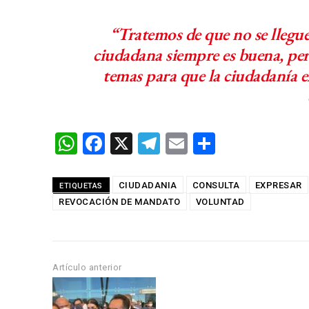
“Tratemos de que no se llegue 
ciudadana siempre es buena, pero
temas para que la ciudadanía 
W
F
X
T
E
C
h
a
el
m
o
at
ce
e
ail
m
CIUDADANIA
CONSULTA
EXPRESAR
ETIQUETAS
REVOCACIÓN DE MANDATO
s
b
gr
VOLUNTAD
p
A
o
a
ar
p
o
m
tir
Artículo anterior
p
k