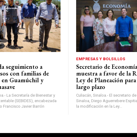
EMPRESAS Y BOLSILLOS
a seguimiento a
Secretario de Economía
os con familias de
muestra a favor de la 
a en Guamúchil y
Ley de Planeación para 
asave
largo plazo
oa.- La Secretaría de Bienestar y
Culiacán, Sinaloa.- El secretario 
tentable (SEBIDES), encabezada
Sinaloa, Diego Aguerrebere Espit
io Francisco Javier Barrón
la modificación en la Ley...