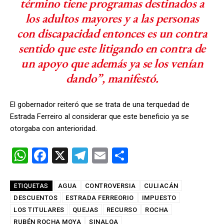
término tiene programas destinados a
los adultos mayores y a las personas
con discapacidad entonces es un contra
sentido que este litigando en contra de
un apoyo que además ya se los venían
dando”, manifestó.
El gobernador reiteró que se trata de una terquedad de
Estrada Ferreiro al considerar que este beneficio ya se
otorgaba con anterioridad.
W
F
X
T
E
C
h
a
el
m
o
at
ce
e
ail
m
AGUA
CONTROVERSIA
CULIACÁN
ETIQUETAS
DESCUENTOS
s
b
ESTRADA FERREORIO
gr
p
IMPUESTO
LOS TITULARES
QUEJAS
RECURSO
ROCHA
A
o
a
ar
RUBÉN ROCHA MOYA
SINALOA