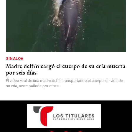
SINALOA
Madre delfín cargó el cuerpo de su cría muerta
por seis días
El video viral de una madre delfín transportando el cuerpo sin vida de
su cría, acompañada por otros...