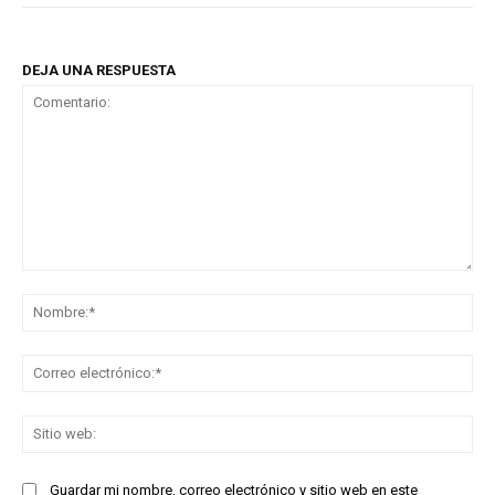
DEJA UNA RESPUESTA
Comentario:
No
Co
ele
Sit
we
Guardar mi nombre, correo electrónico y sitio web en este