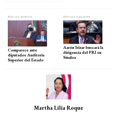
p
o
m
tir
p
k
Artículo anterior
Artículo siguiente
Aarón Irizar buscará la
Comparece ante
dirigencia del PRI en
diputados Auditoria
Sinaloa
Superior del Estado
Martha Lilia Roque