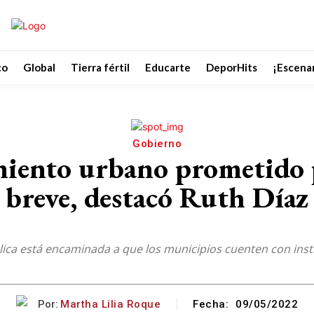
co
Global
Tierra fértil
Educarte
DeporHits
¡Escenar
Gobierno
iento urbano prometido p
breve, destacó Ruth Díaz
ública está encaminada a que los municipios cuenten con in
Por:
Martha Lilia Roque
Fecha:
09/05/2022