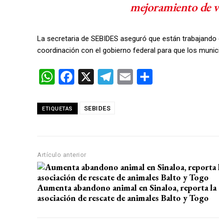
mejoramiento de vi
La secretaria de SEBIDES aseguró que están trabajando d
coordinación con el gobierno federal para que los munic
W
F
X
T
E
C
h
a
el
m
o
at
ce
e
ail
m
SEBIDES
ETIQUETAS
s
b
gr
p
A
o
a
ar
p
o
m
tir
Artículo anterior
p
k
Aumenta abandono animal en Sinaloa, reporta la
asociación de rescate de animales Balto y Togo