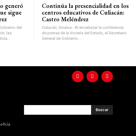
go generó
Continúa la presencialidad en los
que sigue
centros educativos de Culiacán:
rez
Castro Meléndrez
 Gobierno del
Culiacán, Sinaloa.- Al encabezar la conferencia
ón, las
de prensa de la Vocería del Estado, el Secretario
cia...
General de Gobierno...
Buscar
eficia