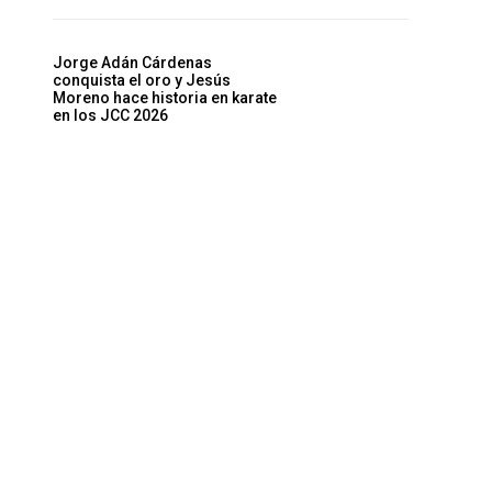
Jorge Adán Cárdenas
conquista el oro y Jesús
Moreno hace historia en karate
en los JCC 2026
Sitio
web: