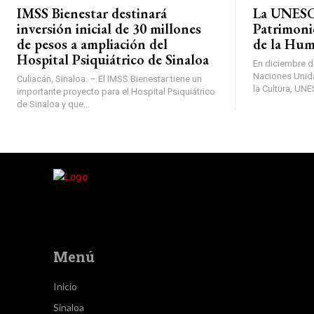
IMSS Bienestar destinará
La UNESCO
inversión inicial de 30 millones
Patrimoni
de pesos a ampliación del
de la Hu
Hospital Psiquiátrico de Sinaloa
En diciembre d
Naciones Unida
Culiacán, Sinaloa. – El IMSS Bienestar tiene un
la Cultura, UNE
importante proyecto para el Hospital Psiquiátrico
de Sinaloa y que...
Menú
Inicio
Sinaloa