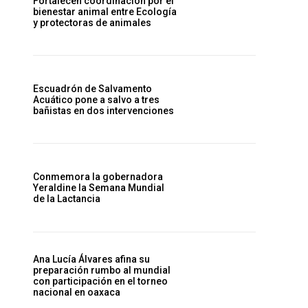
Fortalecen coordinación por el
bienestar animal entre Ecología
y protectoras de animales
Escuadrón de Salvamento
Acuático pone a salvo a tres
bañistas en dos intervenciones
Conmemora la gobernadora
Yeraldine la Semana Mundial
de la Lactancia
Ana Lucía Álvares afina su
preparación rumbo al mundial
con participación en el torneo
nacional en oaxaca