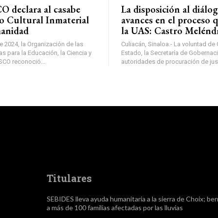
 declara al casabe
La disposición al diálo
o Cultural Inmaterial
avances en el proceso 
manidad
la UAS: Castro Melénd
e 2024, la Organización de las
Culiacán, Sinaloa.- La voluntad de
s para la Educación, la Ciencia y
Estado, la Secretaría de Gobernaci
SCO reconoció...
autoridades de procuración de justi
Titulares
SEBIDES lleva ayuda humanitaria a la sierra de Choix; ben
a más de 100 familias afectadas por las lluvias