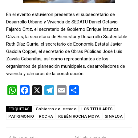
En el evento estuvieron presentes el subsecretario de
Desarrollo Urbano y Vivienda de SEDATU Daniel Octavio
Fajardo Ortiz, el secretario de Gobierno Enrique Inzunza
Cázares, la secretaria de Bienestar y Desarrollo Sustentable
Ruth Díaz Gurría, el secretario de Economía Estatal Javier
Gaxiola Coppel, el secretario de Obras Públicas José Luis
Zavala Cabanillas, así como representantes de los
organismos de planeación municipales, desarrolladores de
vivienda y cámaras de la construcción.
W
F
X
T
E
C
h
a
el
m
o
at
ce
e
ail
m
Gobierno del estado
LOS TITULARES
ETIQUETAS
PATRIMONIO
s
b
ROCHA
gr
RUBÉN ROCHA MOYA
p
SINALOA
A
o
a
ar
Artículo anterior
Artículo siguiente