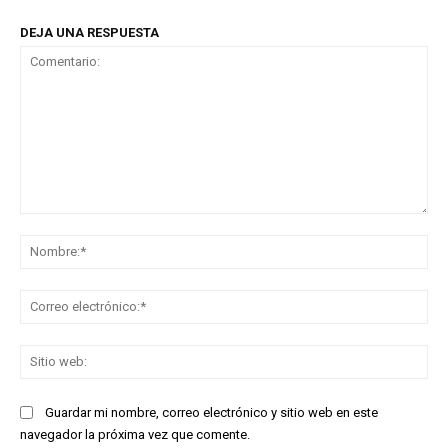
DEJA UNA RESPUESTA
Comentario:
No
Co
ele
Sit
we
Guardar mi nombre, correo electrónico y sitio web en este
navegador la próxima vez que comente.