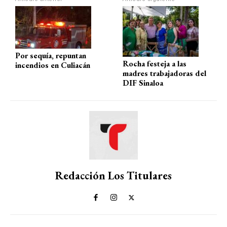
p
o
m
tir
p
k
Por sequía, repuntan
Rocha festeja a las
incendios en Culiacán
madres trabajadoras del
DIF Sinaloa
Redacción Los Titulares