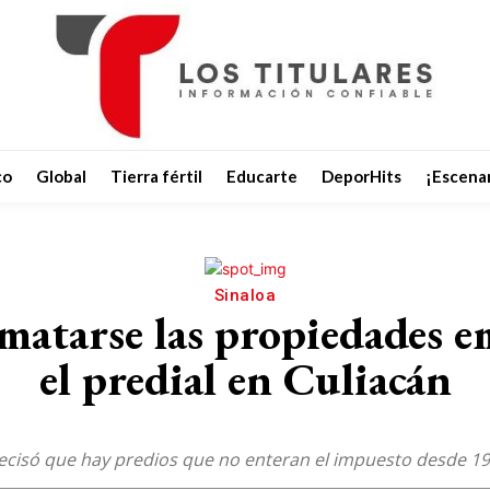
co
Global
Tierra fértil
Educarte
DeporHits
¡Escenar
Sinaloa
rematarse las propiedades 
el predial en Culiacán
precisó que hay predios que no enteran el impuesto desde 1