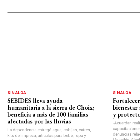
SINALOA
SINALOA
SEBIDES lleva ayuda
Fortalece
humanitaria a la sierra de Choix;
bienestar 
beneficia a más de 100 familias
y protect
afectadas por las lluvias
-Acuerdan real
capacitaciones 
La dependencia entregó agua, cobijas, catres,
denuncias rela
kits de limpieza, artículos para bebé, ropa y
Mazatlán, Sinal