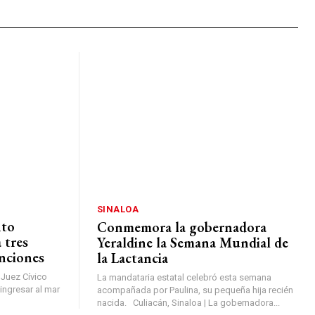
SINALOA
nto
Conmemora la gobernadora
 tres
Yeraldine la Semana Mundial de
enciones
la Lactancia
 Juez Cívico
La mandataria estatal celebró esta semana
ingresar al mar
acompañada por Paulina, su pequeña hija recién
nacida. Culiacán, Sinaloa | La gobernadora...