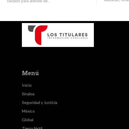
calzado para atender de...
Menú
Inicio
Sinaloa
Seguridad y Justicia
México
Global
Tierra fértil