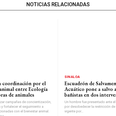
NOTICIAS RELACIONADAS
SINALOA
n coordinación por el
Escuadrón de Salvame
animal entre Ecología
Acuático pone a salvo a
oras de animales
bañistas en dos interv
izar campañas de concientización,
Un hombre fue presentado ante el
y fortalecer el seguimiento a
por desobedecer la restricción de 
cionadas con el bienestar animal.
vigente por...
oa...