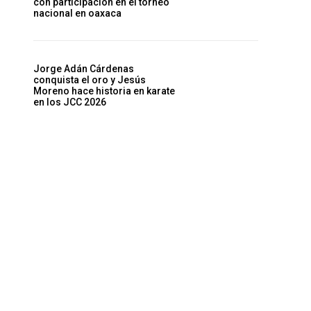
con participación en el torneo
nacional en oaxaca
Jorge Adán Cárdenas
conquista el oro y Jesús
Moreno hace historia en karate
en los JCC 2026
Sitio
web: