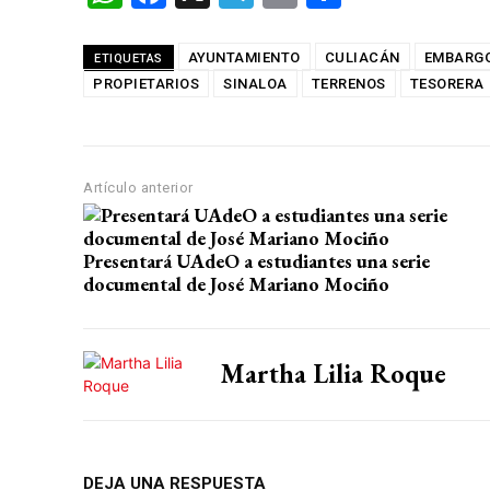
h
a
el
m
o
at
ce
e
ail
m
AYUNTAMIENTO
CULIACÁN
EMBARG
ETIQUETAS
PROPIETARIOS
s
b
SINALOA
gr
TERRENOS
p
TESORERA
A
o
a
ar
p
o
m
tir
Artículo anterior
p
k
Presentará UAdeO a estudiantes una serie
documental de José Mariano Mociño
Martha Lilia Roque
DEJA UNA RESPUESTA