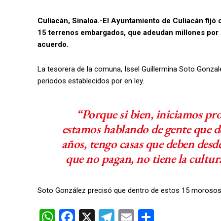
Culiacán, Sinaloa.-El Ayuntamiento de Culiacán fijó c
15 terrenos embargados, que adeudan millones por no
acuerdo.
La tesorera de la comuna, Issel Guillermina Soto Gonzal
periodos establecidos por en ley.
“Porque si bien, iniciamos pr
estamos hablando de gente que de
años, tengo casas que deben desde
que no pagan, no tiene la cultura
Soto González precisó que dentro de estos 15 morosos h
W
F
X
T
E
C