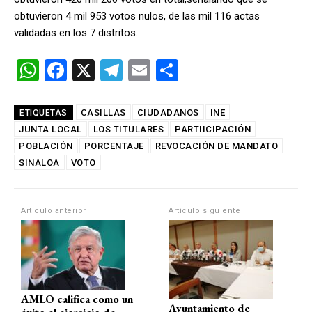
obtuvieron 4 mil 953 votos nulos, de las mil 116 actas
validadas en los 7 distritos.
W
F
X
T
E
C
h
a
el
m
o
at
ce
e
ail
m
CASILLAS
CIUDADANOS
INE
ETIQUETAS
JUNTA LOCAL
s
b
LOS TITULARES
gr
PARTIICIPACIÓN
p
POBLACIÓN
PORCENTAJE
REVOCACIÓN DE MANDATO
A
o
a
ar
SINALOA
VOTO
p
o
m
tir
p
k
Artículo anterior
Artículo siguiente
AMLO califica como un
Ayuntamiento de