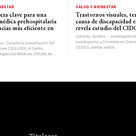
NESTAR
SALUD Y BIENESTAR
za clave para una
Trastornos visuales, te
médica prehospitalaria
causa de discapacidad 
cias más eficiente en
revela estudio del CI
Culiacán, Sinaloa. – Investigadore
Investigación y Docencia en Cienci
oa.- Durante la presentación del
CIDOCS, alertan sobre...
ores 2024-2026, el Centro
rgencias Médicas (CRUM) de...