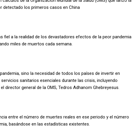
ún cálculos de la Organización Mundial de la Salud (OMS) que lanzó la
er detectado los primeros casos en China
s fiel a la realidad de los devastadores efectos de la peor pandemia
usando miles de muertos cada semana.
andemia, sino la necesidad de todos los países de invertir en
ervicios sanitarios esenciales durante las crisis, incluyendo
ó el director general de la OMS, Tedros Adhanom Ghebreyesus.
ncia entre el número de muertes reales en ese periodo y el número
ia, basándose en las estadísticas existentes.