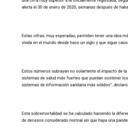
una cifra muy superior a la oficialmente registrada, seg
alerta el 30 de enero de 2020, semanas después de hab
Estas cifras, muy esperadas, permiten tener una idea má
vivida en el mundo desde hace un siglo y que sigue ca
Estos números subrayan no solamente el impacto de la p
sistemas de salud más fuertes que puedan sostener los s
sistemas de información sanitaria más sólidos”, declar
Esta sobremortalidad se ha calculado haciendo la difere
de decesos considerado normal sin que haya una pandem