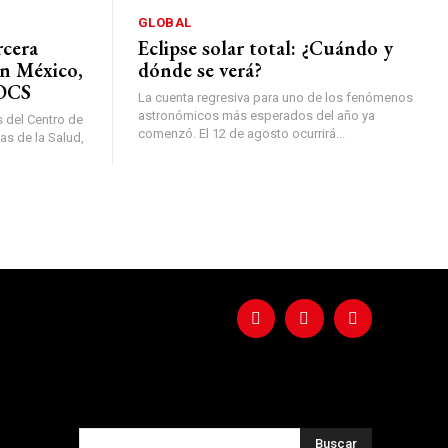
GLOBAL
rcera
Eclipse solar total: ¿Cuándo y
en México,
dónde se verá?
DOCS
La cuenta regresiva para uno de los fenómenos
astronómicos más esperados del año ya
s del Centro de
comenzó. El 12 de agosto ocurrirá...
as de la Salud,
Buscar