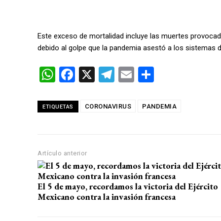
Este exceso de mortalidad incluye las muertes provocad
debido al golpe que la pandemia asestó a los sistemas de
W
F
X
T
E
C
h
a
el
m
o
at
ce
e
ail
m
CORONAVIRUS
PANDEMIA
ETIQUETAS
s
b
gr
p
A
o
a
ar
p
o
m
tir
Artículo anterior
p
k
El 5 de mayo, recordamos la victoria del Ejército
Mexicano contra la invasión francesa