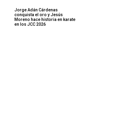
Jorge Adán Cárdenas
conquista el oro y Jesús
Moreno hace historia en karate
en los JCC 2026
Sitio
web: