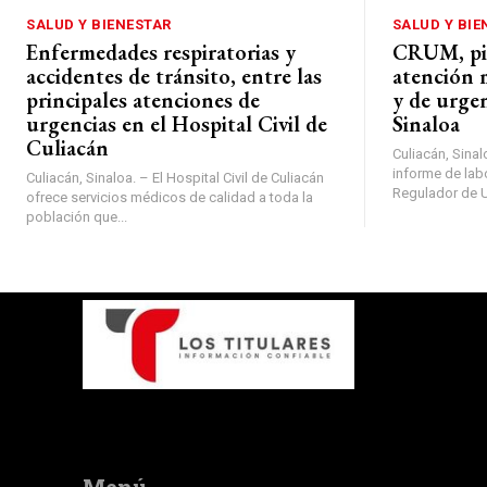
SALUD Y BIENESTAR
SALUD Y BIE
Enfermedades respiratorias y
CRUM, pie
accidentes de tránsito, entre las
atención 
principales atenciones de
y de urgen
urgencias en el Hospital Civil de
Sinaloa
Culiacán
Culiacán, Sinal
informe de lab
Culiacán, Sinaloa. – El Hospital Civil de Culiacán
Regulador de U
ofrece servicios médicos de calidad a toda la
población que...