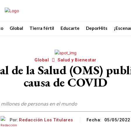
co
Global
Tierra fértil
Educarte
DeporHits
¡Escenar
Global
Salud y Bienestar
l de la Salud (OMS) publi
causa de COVID
,6 millones de personas en el mundo
Por:
Redacción Los Titulares
Fecha:
05/05/2022