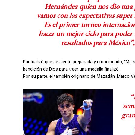
Hernández quien nos dio una 
vamos con las expectativas super 
Es el primer torneo internacion
hacer un mejor ciclo para poder 
resultados para México”, 
Puntualizó que se siente preparada y emocionado, “Me si
bendición de Dios para traer una medalla finalizó.
Por su parte, el también originario de Mazatlán, Marco 
“
sema
gran