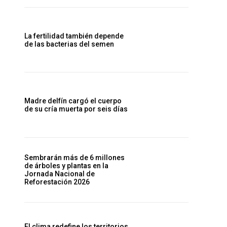
La fertilidad también depende
de las bacterias del semen
Madre delfín cargó el cuerpo
de su cría muerta por seis días
Sembrarán más de 6 millones
de árboles y plantas en la
Jornada Nacional de
Reforestación 2026
El clima redefine los territorios