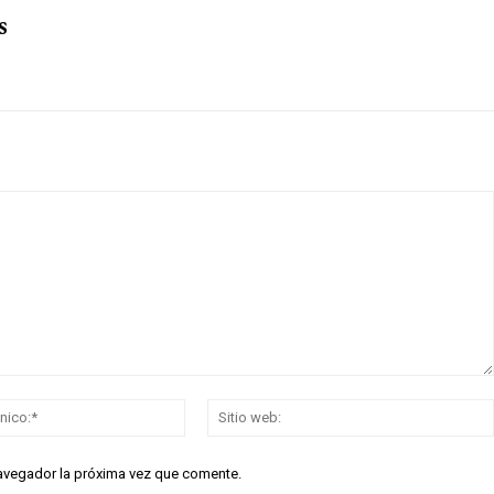
s
Correo
electrónico:*
navegador la próxima vez que comente.