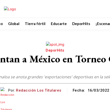
co
Global
Tierra fértil
Educarte
DeporHits
¡Escenar
DeporHits
entan a México en Torneo
inaloa se anota grandes 'exportaciones' deportivas en la se
Por:
Redacción Los Titulares
Fecha:
16/03/2022